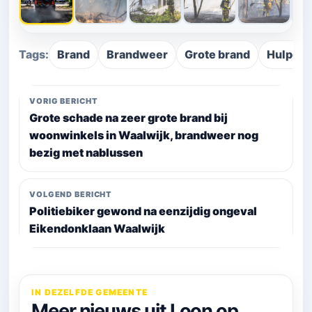
Tags:
Brand
Brandweer
Grote brand
Hulpdie
VORIG BERICHT
Grote schade na zeer grote brand bij
woonwinkels in Waalwijk, brandweer nog
bezig met nablussen
VOLGEND BERICHT
Politiebiker gewond na eenzijdig ongeval
Eikendonklaan Waalwijk
IN DEZELFDE GEMEENTE
Meer nieuws uit Loon op