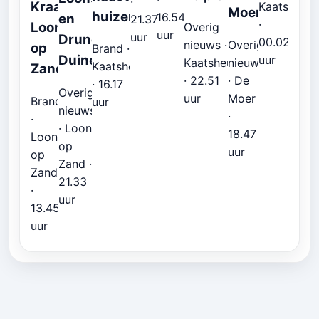
·
Kraanven
Kaatsheuve
Moer
huizen
16.54
en
21.37
·
Loon
Overig
uur
uur
Drunense
00.02
Overig
nieuws ·
op
Brand ·
Duinen
uur
nieuws
Kaatsheuvel
Kaatsheuvel
Zand
· De
· 22.51
· 16.17
Overig
Moer
uur
Brand
uur
nieuws
·
·
· Loon
18.47
Loon
op
uur
op
Zand ·
Zand
21.33
·
uur
13.45
uur