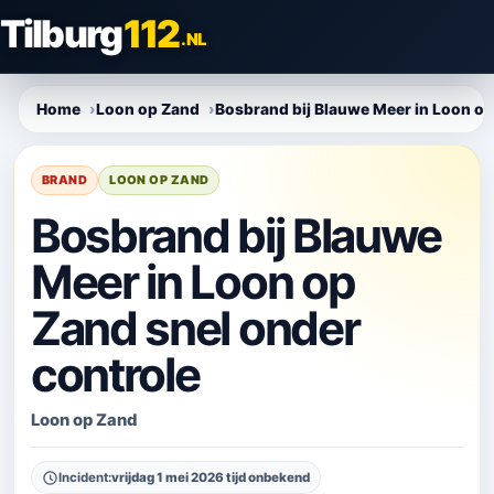
Direct
Tilburg
112
naar
.NL
content
Home
Loon op Zand
Bosbrand bij Blauwe Meer in Loon op
BRAND
LOON OP ZAND
Bosbrand bij Blauwe
Meer in Loon op
Zand snel onder
controle
Loon op Zand
Incident:
vrijdag 1 mei 2026 tijd onbekend