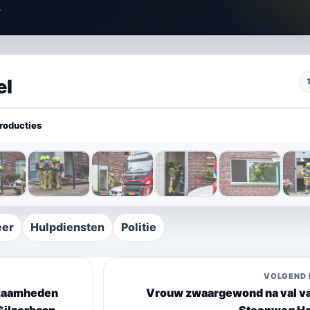
.
el
roducties
eer
Hulpdiensten
Politie
VOLGEND 
kzaamheden
Vrouw zwaargewond na val va