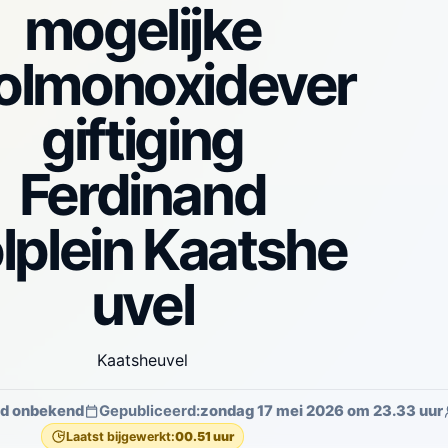
mogelijke
olmonoxidever
giftiging
Ferdinand
lplein Kaatshe
uvel
Kaatsheuvel
jd onbekend
Gepubliceerd:
zondag 17 mei 2026 om 23.33 uur
Laatst bijgewerkt:
00.51 uur