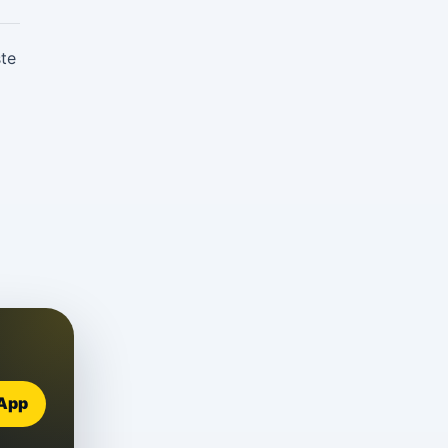
ste
sApp