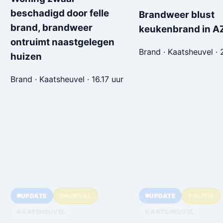
beschadigd door felle
Brandweer blust
brand, brandweer
keukenbrand in A
ontruimt naastgelegen
Brand · Kaatsheuvel · 
huizen
Brand · Kaatsheuvel · 16.17 uur
UPDATE
ONGEVAL
UPDATE
POLITIE
KAATSHEUVEL
KAATSHEUVEL