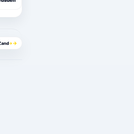
eusden
 Zand
→