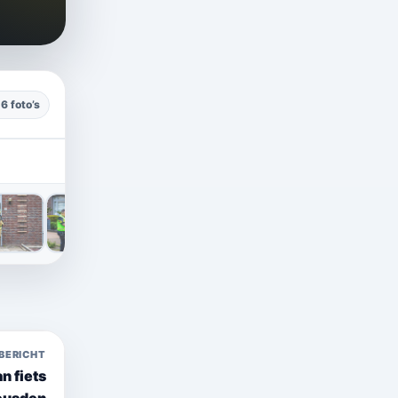
16 foto’s
›
BERICHT
n fiets