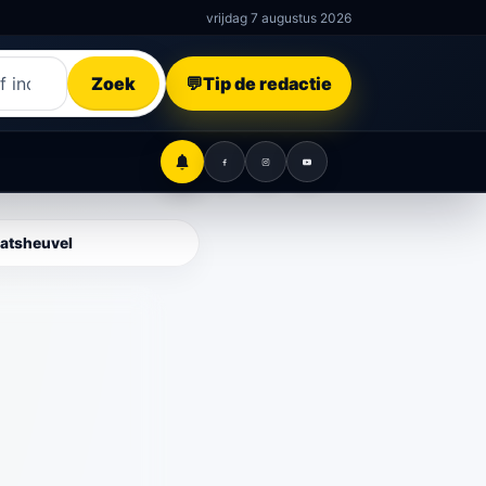
vrijdag 7 augustus 2026
Zoek
💬
Tip de redactie
Gemeentealerts
aatsheuvel