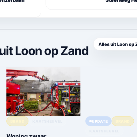
Gilzerbaan
Steenweg H
Alles uit Loon op
uit Loon op Zand
BRAND
KAATSHEUVEL
UPDATE
BRAND
KAATSHEUVEL
Woning zwaar