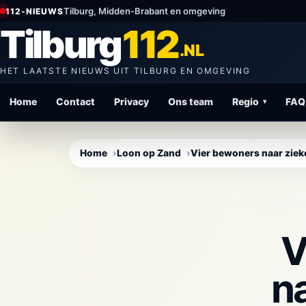
Direct
Tilburg, Midden-Brabant en omgeving
112-NIEUWS
naar
Tilburg
112
content
.NL
HET LAATSTE NIEUWS UIT TILBURG EN OMGEVING
Home
Contact
Privacy
Ons team
Regio
FAQ
▾
Home
Loon op Zand
Vier bewoners naar ziek
V
n