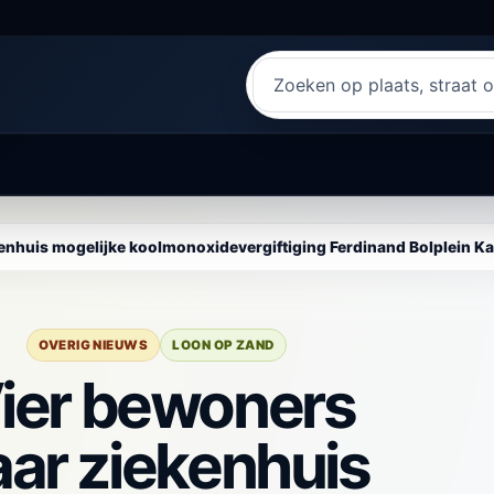
Zoeken
naar
nieuws
enhuis mogelijke koolmonoxidevergiftiging Ferdinand Bolplein K
OVERIG NIEUWS
LOON OP ZAND
ier bewoners
aar ziekenhuis