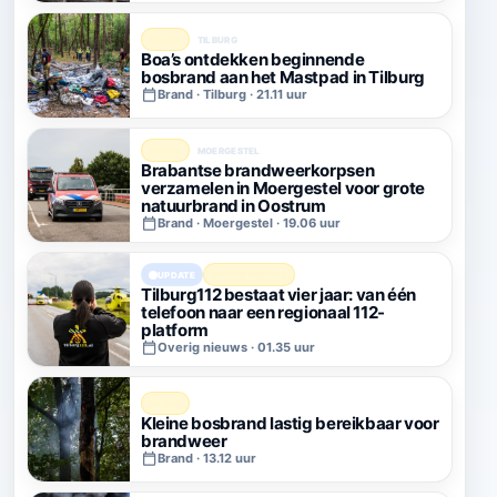
BRAND
TILBURG
Boa’s ontdekken beginnende
bosbrand aan het Mastpad in Tilburg
Brand · Tilburg · 21.11 uur
BRAND
MOERGESTEL
Brabantse brandweerkorpsen
verzamelen in Moergestel voor grote
natuurbrand in Oostrum
Brand · Moergestel · 19.06 uur
UPDATE
OVERIG NIEUWS
Tilburg112 bestaat vier jaar: van één
telefoon naar een regionaal 112-
platform
Overig nieuws · 01.35 uur
BRAND
Kleine bosbrand lastig bereikbaar voor
brandweer
Brand · 13.12 uur