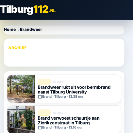
Direct
Tilburg
112
naar
.NL
content
Home
Brandweer
ARCHIEF
Tag:
Brandweer
BRAND
TILBURG
Brandweer rukt uit voor bermbrand
naast Tilburg University
Brand · Tilburg · 13.38 uur
BRAND
TILBURG
Brand verwoest schuurtje aan
Zierikzeestraat in Tilburg
Brand · Tilburg · 13.16 uur