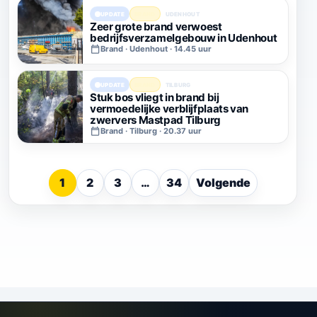
UPDATE
BRAND
UDENHOUT
Zeer grote brand verwoest
bedrijfsverzamelgebouw in Udenhout
Brand · Udenhout · 14.45 uur
UPDATE
BRAND
TILBURG
Stuk bos vliegt in brand bij
vermoedelijke verblijfplaats van
zwervers Mastpad Tilburg
Brand · Tilburg · 20.37 uur
Bladeren
1
2
3
…
34
Volgende
door
nieuwsberichten