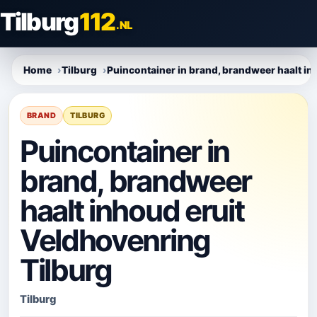
Direct
Tilburg
112
naar
.NL
content
Home
Tilburg
Puincontainer in brand, brandweer haalt in
BRAND
TILBURG
Puincontainer in
brand, brandweer
haalt inhoud eruit
Veldhovenring
Tilburg
Tilburg