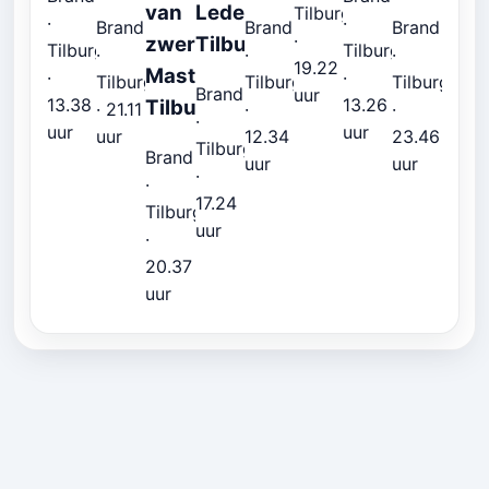
van
Ledeboerstraat
Tilburg
·
·
Brand
Brand
Brand
·
zwervers
Tilburg
Tilburg
Tilburg
·
·
·
19.22
Mastpad
·
·
Tilburg
Tilburg
Tilburg
Brand
uur
13.38
13.26
Tilburg
· 21.11
·
·
·
uur
uur
uur
12.34
23.46
Tilburg
Brand
uur
uur
·
·
17.24
Tilburg
uur
·
20.37
uur