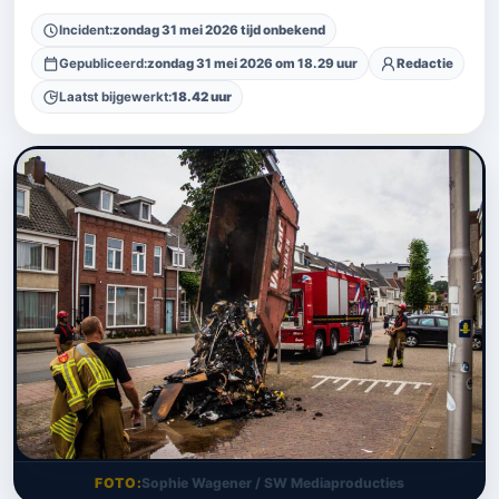
Incident:
zondag 31 mei 2026 tijd onbekend
Gepubliceerd:
zondag 31 mei 2026 om 18.29 uur
Redactie
Laatst bijgewerkt:
18.42 uur
FOTO
Sophie Wagener / SW Mediaproducties