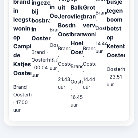
brand
busje
ingezet
in
uit
Balkon
Grote
in
tegen
bij
Brand
Oosterhout
Jeroen
vliegt
brand
leegstaande
boom
bosbrand
·
Boschstraat
in
verwoest
woning
botst
Oosterhout
in
Brand
Oosterhout
brand
woning
·
op
op
·
Oosterhout
Hoefakker
14.44
Oosterhout
Camping
Ketenbaan
Brand
Brand
uur
Oosterhout
Brand ·
·
de
Oosterhou
·
·
Oosterhout
15.59
Katjeskelder
Oosterhout
Oosterhout
Brand
· 00.04
uur
Oosterhout
·
·
Oosterhout
·
uur
· 23.51
21.43
14.44
Oosterhout
uur
uur
uur
Brand ·
·
Oosterhout
16.45
· 17.00
uur
uur