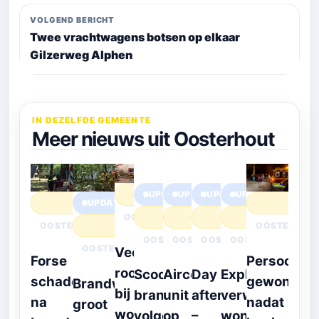
VOLGEND BERICHT
Twee vrachtwagens botsen op elkaar
Gilzerweg Alphen
IN DEZELFDE GEMEENTE
Meer nieuws uit Oosterhout
UPDATE
UPDATE
UPDATE
UPDATE
BRAND
BRAND
UPDATE
UNCATEGORI
BRAND
BRAND
BRAND
BRAND
OOSTERHOUT
OOSTERHOUT
BRAND
OOSTERHOU
OOSTERHOUT
OOSTERHOUT
OOSTERHOUT
OOSTERHOUT
OOSTERHOUT
Veel
Forse
Persoon
rook
Scooter
Airco
Day
Explosie
schade
gewond
Brandweer
bij
brand
unit
after
verwoest
na
nadat
groot
woningbrand
volgedig
op
–
woning