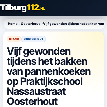
Direct
Tilburg
112
naar
.NL
content
Home
Oosterhout
Vijf gewonden tijdens het bakken van
BRAND
OOSTERHOUT
Vijf gewonden
tijdens het bakken
van pannenkoeken
op Praktijkschool
Nassaustraat
Oosterhout