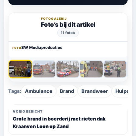
FOTOGALERIJ
Foto’s bij dit artikel
11 foto’s
‹
›
SW Mediaproducties
FOTO
Tags:
Ambulance
Brand
Brandweer
Hulpdie
VORIG BERICHT
Grote brand in boerderij met rieten dak
Kraanven Loon op Zand