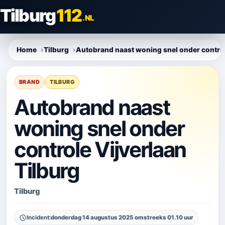
Direct
Tilburg
112
naar
.NL
content
Home
Tilburg
Autobrand naast woning snel onder control
BRAND
TILBURG
Autobrand naast
woning snel onder
controle Vijverlaan
Tilburg
Tilburg
Incident:
donderdag 14 augustus 2025 omstreeks 01.10 uur