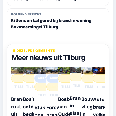
VOLGEND BERICHT
Kittens en kat gered bij brand in woning
Boxmeersingel Tilburg
IN DEZELFDE GEMEENTE
Meer nieuws uit Tilburg
BRAND
BRAND
BRAND
UPDATE
UPDATE
BRAND
BRAND
BRAND
TILBURG
TILBURG
TILBURG
BRAND
BRAND
TILBURG
TILBURG
TILBURG
TILBURG
TILBURG
Brand
Brandweer
Boa’s
Bosbrand
Bouwcontaine
Auto
in
rukt
ontdekken
aan
vliegt
brandt
Stuk
Forse
slaapkamer
uit
beginnende
Oude
in
volledig
bos
brand