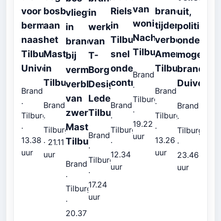
van
voor
bosbrand
Rielsebaan
brand
uit,
vliegt
in
woning
bermbrand
aan
in
tijdens
politie
in
werkplaats
Nachtegaalstraat
naast
het
Tilburg
verbouwing
onderzoe
brand
van
Tilburg
Tilburg
Mastpad
snel
Americastraat
mogelijke
bij
T-
University
in
onder
Tilburg
brandstic
vermoedelijke
Borg
Brand
Tilburg
controle
Duiventor
verblijfplaats
Design
·
Brand
Brand
van
Ledeboerstraat
Tilburg
·
·
Brand
Brand
Brand
·
zwervers
Tilburg
Tilburg
Tilburg
·
·
·
19.22
Mastpad
·
·
Tilburg
Tilburg
Tilburg
Brand
uur
13.38
13.26
Tilburg
· 21.11
·
·
·
uur
uur
uur
12.34
23.46
Tilburg
Brand
uur
uur
·
·
17.24
Tilburg
uur
·
20.37