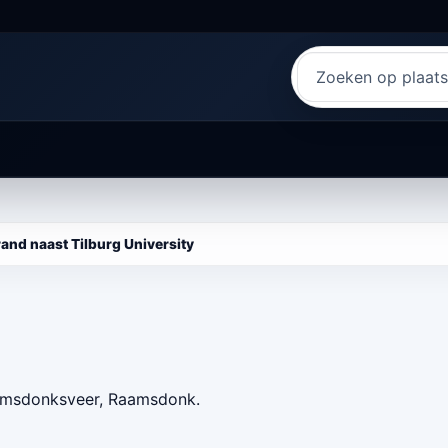
Zoeken
naar
nieuws
and naast Tilburg University
aamsdonksveer, Raamsdonk.