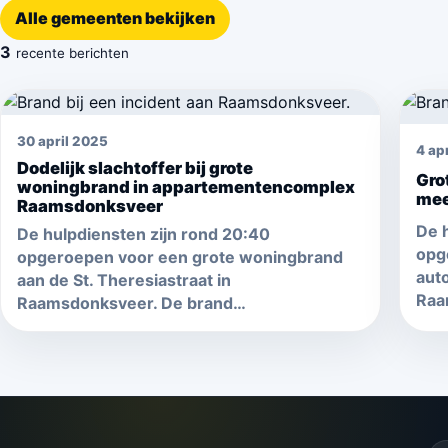
Alle gemeenten bekijken
3
recente berichten
30 april 2025
4 ap
Dodelijk slachtoffer bij grote
Gro
woningbrand in appartementencomplex
mee
Raamsdonksveer
De 
De hulpdiensten zijn rond 20:40
opg
opgeroepen voor een grote woningbrand
auto
aan de St. Theresiastraat in
Raa
Raamsdonksveer. De brand…