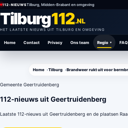
Direct
Tilburg, Midden-Brabant en omgeving
112-NIEUWS
naar
Tilburg
112
content
.NL
HET LAATSTE NIEUWS UIT TILBURG EN OMGEVING
Home
Contact
Privacy
Ons team
Regio
FAQ
▾
Home
Tilburg
Brandweer rukt uit voor bermbr
Gemeente Geertruidenberg
112-nieuws uit Geertruidenberg
Laatste 112-nieuws uit Geertruidenberg en de plaatsen R