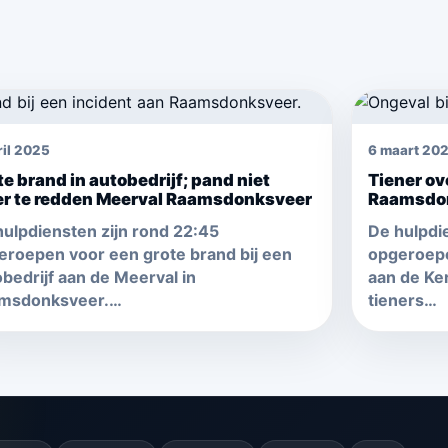
ril 2025
6 maart 20
te brand in autobedrijf; pand niet
Tiener ov
r te redden Meerval Raamsdonksveer
Raamsdo
hulpdiensten zijn rond 22:45
De hulpdie
eroepen voor een grote brand bij een
opgeroepe
bedrijf aan de Meerval in
aan de Ke
msdonksveer.…
tieners…